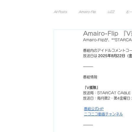
All Posts
Amairo-Flip
LIZZ
むー
Amairo-Flip
Amairo-Flipが、**ST
番組内のアイドルコメントコー
放送日は 
2025年8月22日（
⸻
番組情報
『V援隊』
放送局：STARCAT CABLE
放送日：毎月第2・第4金曜日 2
番組公式HP
ニコニコ動画チャンネル
⸻