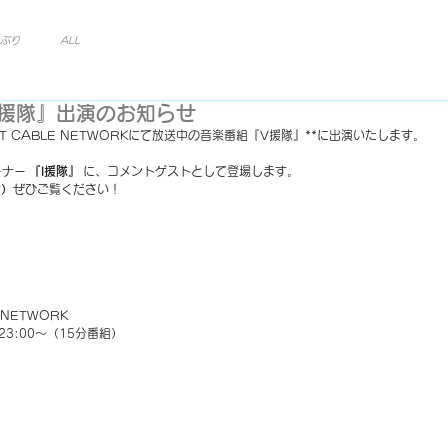
ぷり
ALL
 『V援隊』出演のお知らせ
ARCAT CABLE NETWORKにて放送中の音楽番組『V援隊』**に出演いたします。
ナー 
『I援隊』
 に、コメントゲストとして登場します。
金）
ぜひご覧ください！
 NETWORK
3:00～（15分番組）